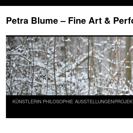
Petra Blume – Fine Art & Per
Zum
KÜNSTLERIN
PHILOSOPHIE
AUSSTELLUNGEN
PROJEK
Inhalt
springen