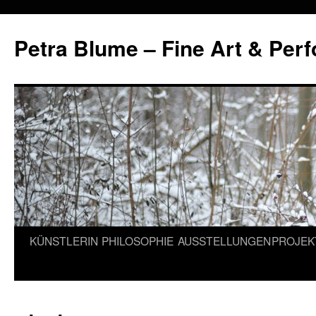
Petra Blume – Fine Art & Per
Zum
KÜNSTLERIN
PHILOSOPHIE
AUSSTELLUNGEN
PROJEK
Inhalt
springen