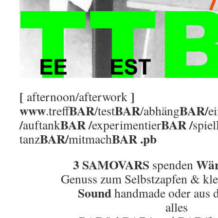
[
]
afternoon/afterwork
www
BAR
BAR
BAR/
.treff
/test
/abhäng
e
/
BAR /
BAR /
auftank
experimentier
spiel
BAR/
BAR .pb
tanz
mitmach
3 SAMOVARS
Wä
spenden
Genuss zum Selbstzapfen & kle
Sound
handmade oder aus 
alles