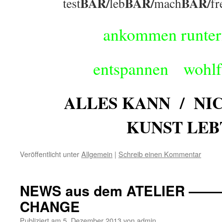
BAR/
BAR/
BAR/
test
leb
mach
fr
ankommen runter
entspannen wohl
ALLES KANN / NIC
KUNST LEB
Veröffentlicht unter
Allgemein
|
Schreib einen Kommentar
NEWS aus dem ATELIER ——
CHANGE
Publiziert am
5. Dezember 2013
von
admin