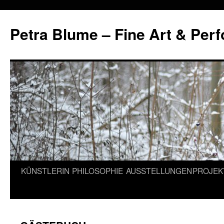
Petra Blume – Fine Art & Per
Zum
KÜNSTLERIN
PHILOSOPHIE
AUSSTELLUNGEN
PROJEK
Inhalt
springen