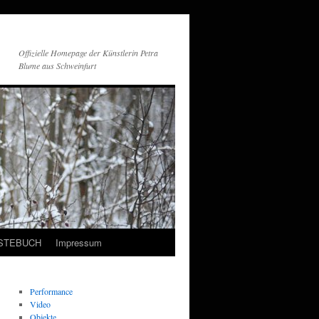
Offizielle Homepage der Künstlerin Petra
Blume aus Schweinfurt
STEBUCH
Impressum
Performance
Video
Objekte