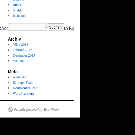
Bilder
Grafik
Installation
/reparierBAR/vernetzBAR/streitBAR/planBAR/verwertBAR/plaude
Archiv
März 2018
Februar 2017
Dezember 2013
Mai 2013
Meta
Anmelden
Eintrags-Feed
Kommentar-Feed
WordPress.org
Proudly powered by WordPress.