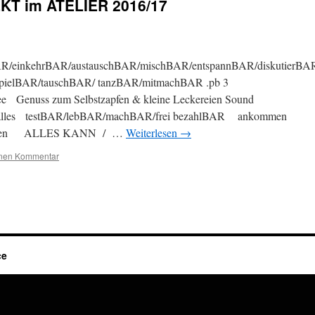
T im ATELIER 2016/17
R/einkehrBAR/austauschBAR/mischBAR/entspannBAR/diskutierBAR
/spielBAR/tauschBAR/ tanzBAR/mitmachBAR .pb 3
enuss zum Selbstzapfen & kleine Leckereien Sound
 alles testBAR/lebBAR/machBAR/frei bezahlBAR ankommen
lfühlen ALLES KANN / …
Weiterlesen
→
inen Kommentar
ce