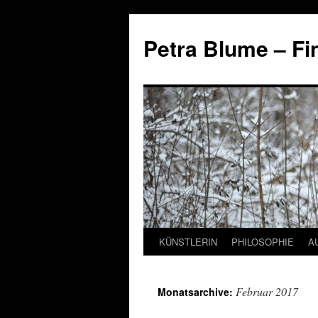
Petra Blume – Fi
KÜNSTLERIN
PHILOSOPHIE
A
Zum
Inhalt
Februar 2017
Monatsarchive:
springen