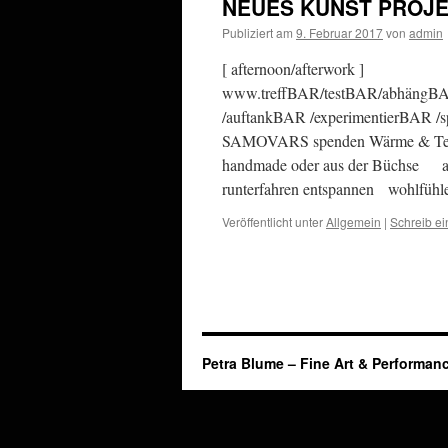
NEUES KUNST PROJEK
Publiziert am
9. Februar 2017
von
admin
[ afternoon/afterwork ]
www.treffBAR/testBAR/abhängBA
/auftankBAR /experimentierBAR 
SAMOVARS spenden Wärme & Tee G
handmade oder aus der Büchse
runterfahren entspannen woh
Veröffentlicht unter
Allgemein
|
Schreib e
Petra Blume – Fine Art & Performan